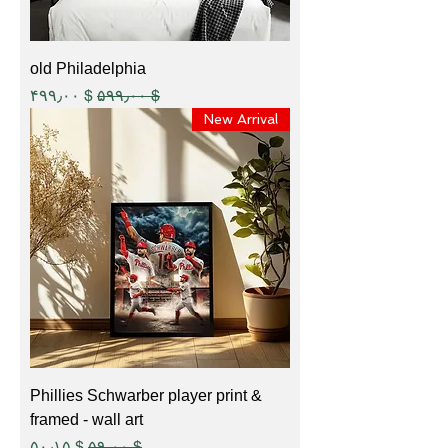
old Philadelphia
Sale Price
Regular Price
$ ۴۹۹٫۰۰
$ ۵۹۹٫۰۰
New Arrival
Phillies Schwarber player print &
framed - wall art
Sale Price
Regular Price
$ ۵۰٫۱۵
$ ۵۹٫۰۰