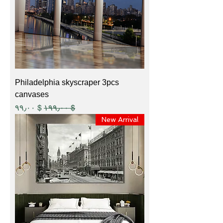
Philadelphia skyscraper 3pcs
canvases
Sale Price
Regular Price
$ ۹۹٫۰۰
$ ۱۹۹٫۰۰
New Arrival