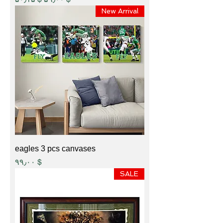
New Arrival
eagles 3 pcs canvases
Price
$ ۹۹٫۰۰
SALE